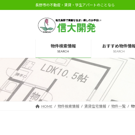
コ
ナ
長野市の不動産・賃貸・学生アパートのことなら
ン
ビ
テ
ゲ
ン
ー
ツ
シ
へ
ョ
物件検索情報
おすすめ物件情
ス
ン
SEARCH
SEARCH
キ
に
ッ
移
プ
動
HOME
物件検索情報
賃貸住宅情報
物件一覧
物