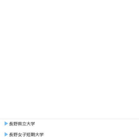
設備
トイレ…[共同]
浴室…[ﾊﾞｽ､ﾄｲﾚ別]
シャワー
給湯…[３ヶ所給湯]
洗面台
周辺施設/環境
信州スポーツ医療福祉専門学校
信州大学教育学部
長野県立大学
長野女子短期大学